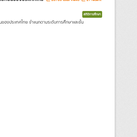
สถิติการศึกษา
กชนของประเทศไทย จำแนกตามระดับการศึกษาและชั้น