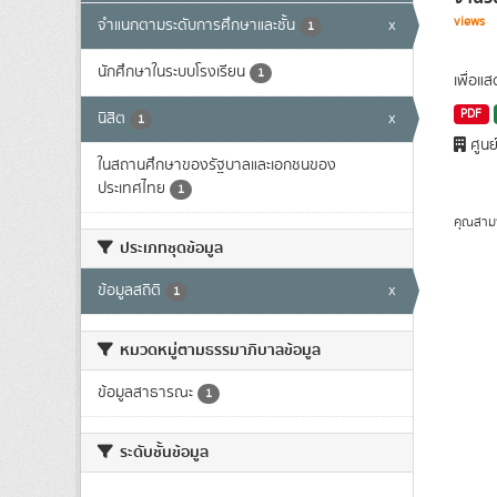
views
จำแนกตามระดับการศึกษาและชั้น
x
1
นักศึกษาในระบบโรงเรียน
1
เพื่อแ
PDF
นิสิต
x
1
ศูนย
ในสถานศึกษาของรัฐบาลและเอกชนของ
ประเทศไทย
1
คุณสาม
ประเภทชุดข้อมูล
ข้อมูลสถิติ
x
1
หมวดหมู่ตามธรรมาภิบาลข้อมูล
ข้อมูลสาธารณะ
1
ระดับชั้นข้อมูล