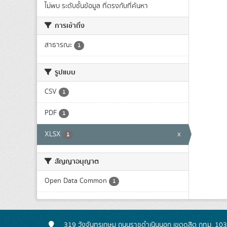
ไม่พบ ระดับชั้นข้อมูล ที่ตรงกับที่ค้นหา
การเข้าถึง
สาธารณะ
1
รูปแบบ
CSV
1
PDF
1
XLSX
x
1
สัญญาอนุญาต
Open Data Common
1
319 วังจันทรเกษม ถนนราชดำเนินนอก เขตดุสิต กทม. 10