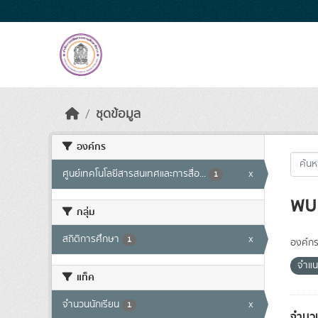
Skip to main content
ชุดข้อมูล
องค์กร
ศูนย์เทคโนโลยีสารสนเทศและการสื่อ...
x
1
พบ 
กลุ่ม
สถิติการศึกษา
x
1
องค์กร
จำแน
แท็ค
จำนวนนักเรียน
x
1
จำนวน