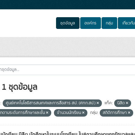
ชุดข้อมูล
องค์กร
กลุ่ม
เกี่ยวกับ
1 ชุดข้อมูล
:
ศูนย์เทคโนโลยีสารสนเทศและการสื่อสาร สป. (ศทก.สป.)
แท็ค:
นิสิต
กตามระดับการศึกษาและชั้น
จำนวนนักเรียน
กลุ่ม:
สถิติการศึกษา
นักเรียน นิสิต นักศึกษาในระบบโรงเรียน ในสถานศึกษาของรัฐบาล