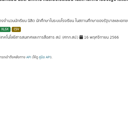
สดงจำนวนนักเรียน นิสิต นักศึกษาในระบบโรงเรียน ในสถานศึกษาของรัฐบาลและเอ
XLSX
CSV
์เทคโนโลยีสารสนเทศและการสื่อสาร สป. (ศทก.สป.)
16 พฤศจิกายน 2566
ารถเข้าถึงคลังทาง
API
(ให้ดู
คู่มือ API
).