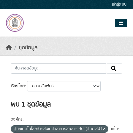
Skip to main content
เข้าสู่ระบบ
ชุดข้อมูล
เรียงโดย
พบ 1 ชุดข้อมูล
องค์กร:
ศูนย์เทคโนโลยีสารสนเทศและการสื่อสาร สป. (ศทก.สป.)
แท็ค: