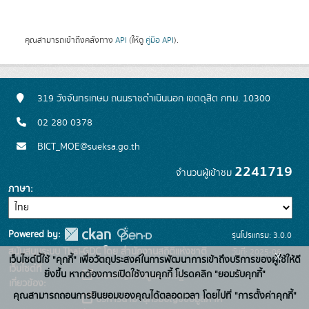
คุณสามารถเข้าถึงคลังทาง
API
(ให้ดู
คู่มือ API
).
319 วังจันทรเกษม ถนนราชดำเนินนอก เขตดุสิต กทม. 10300
02 280 0378
BICT_MOE@sueksa.go.th
2241719
จำนวนผู้เข้าชม
ภาษา
Powered by:
รุ่นโปรแกรม: 3.0.0
สนับสนุนระบบ Thai-GDC โดย สำนักงานสถิติแห่งชาติ
วันที่: 2025-06-
x
เว็บไซต์นี้ใช้ "คุกกี้" เพื่อวัตถุประสงค์ในการพัฒนาการเข้าถึงบริการของผู้ใช้ให้ดี
เว็บไซต์ที่
26
ยิ่งขึ้น หากต้องการเปิดใช้งานคุกกี้ โปรดคลิก "ยอมรับคุกกี้"
ระบบบัญชีข้อมูลภาครัฐ
เกี่ยวข้อง:
คุณสามารถถอนการยินยอมของคุณได้ตลอดเวลา โดยไปที่ "การตั้งค่าคุกกี้"
บริการนามานุกรมบัญชีข้อมูลภาค