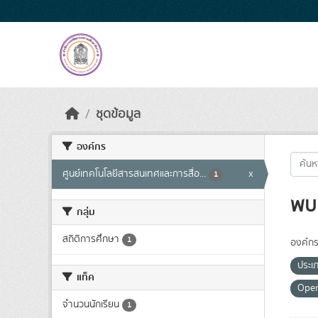
Skip to main content
ชุดข้อมูล
องค์กร
ศูนย์เทคโนโลยีสารสนเทศและการสื่อ...
x
1
พบ 
กลุ่ม
สถิติการศึกษา
1
องค์กร
ประเ
แท็ค
Ope
จำนวนนักเรียน
1