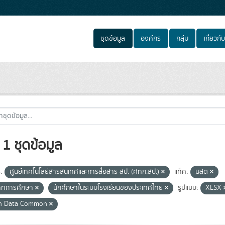
ชุดข้อมูล
องค์กร
กลุ่ม
เกี่ยวกับ
1 ชุดข้อมูล
:
ศูนย์เทคโนโลยีสารสนเทศและการสื่อสาร สป. (ศทก.สป.)
แท็ค:
นิสิต
ภทการศึกษา
นักศึกษาในระบบโรงเรียนของประเทศไทย
รูปแบบ:
XLSX
n Data Common