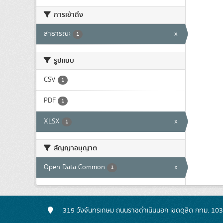
การเข้าถึง
สาธารณะ
x
1
รูปแบบ
CSV
1
PDF
1
XLSX
x
1
สัญญาอนุญาต
Open Data Common
x
1
319 วังจันทรเกษม ถนนราชดำเนินนอก เขตดุสิต กทม. 10