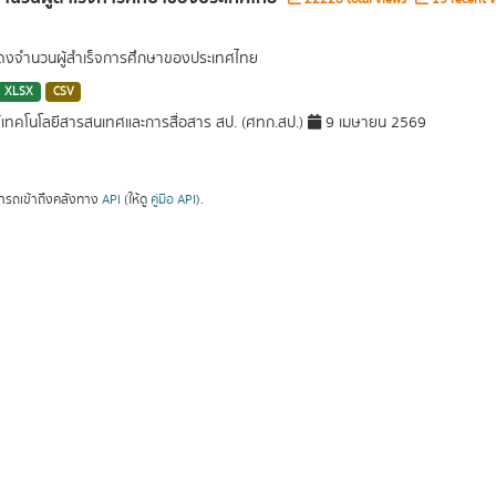
สดงจำนวนผู้สำเร็จการศึกษาของประเทศไทย
XLSX
CSV
์เทคโนโลยีสารสนเทศและการสื่อสาร สป. (ศทก.สป.)
9 เมษายน 2569
ารถเข้าถึงคลังทาง
API
(ให้ดู
คู่มือ API
).