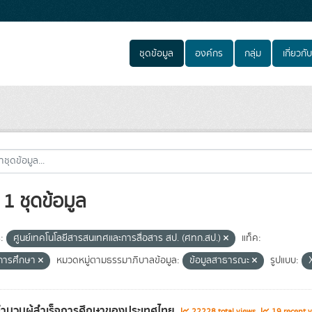
ชุดข้อมูล
องค์กร
กลุ่ม
เกี่ยวกับ
1 ชุดข้อมูล
:
ศูนย์เทคโนโลยีสารสนเทศและการสื่อสาร สป. (ศทก.สป.)
แท็ค:
บการศึกษา
หมวดหมู่ตามธรรมาภิบาลข้อมูล:
ข้อมูลสาธารณะ
รูปแบบ:
จำนวนผู้สำเร็จการศึกษาของประเทศไทย
22228 total views
19 recent v