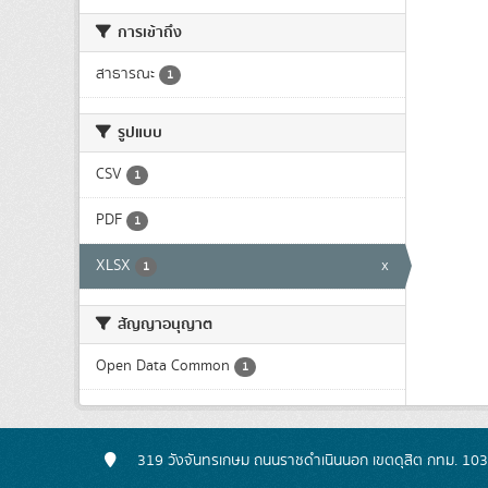
การเข้าถึง
สาธารณะ
1
รูปแบบ
CSV
1
PDF
1
XLSX
x
1
สัญญาอนุญาต
Open Data Common
1
319 วังจันทรเกษม ถนนราชดำเนินนอก เขตดุสิต กทม. 10