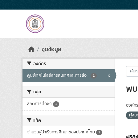
Skip to main content
ชุดข้อมูล
องค์กร
ศูนย์เทคโนโลยีสารสนเทศและการสื่อ...
x
1
พบ 
กลุ่ม
สถิติการศึกษา
1
องค์กร
ผู้จ
แท็ค
จำนวนผู้สำเร็จการศึกษาของประเทศไทย
1
สถิติ