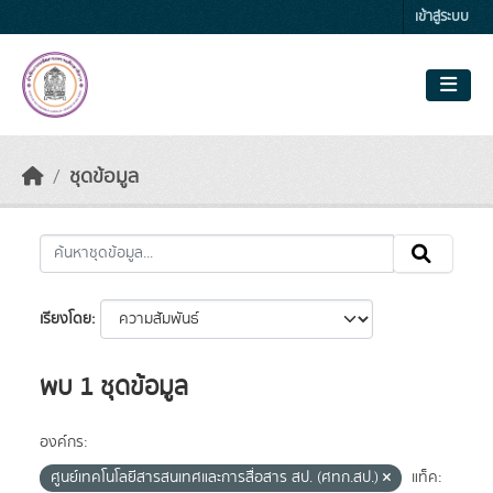
Skip to main content
เข้าสู่ระบบ
ชุดข้อมูล
เรียงโดย
พบ 1 ชุดข้อมูล
องค์กร:
ศูนย์เทคโนโลยีสารสนเทศและการสื่อสาร สป. (ศทก.สป.)
แท็ค: