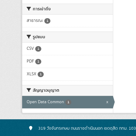
การเข้าถึง
สาธารณะ
1
รูปแบบ
CSV
1
PDF
1
XLSX
1
สัญญาอนุญาต
Open Data Common
x
1
319 วังจันทรเกษม ถนนราชดำเนินนอก เขตดุสิต กทม. 10