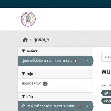
Skip to main content
ชุดข้อมูล
องค์กร
ศูนย์เทคโนโลยีสารสนเทศและการสื่อ...
x
1
พบ 
กลุ่ม
สถิติการศึกษา
1
องค์กร
ผู้ส
แท็ค
ข้อมู
จำนวนผู้สำเร็จการศึกษาของประเทศไทย
x
1