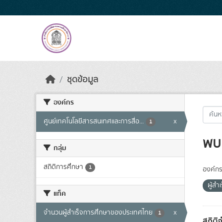
Skip to main content
ชุดข้อมูล
องค์กร
ศูนย์เทคโนโลยีสารสนเทศและการสื่อ...
x
1
พบ 
กลุ่ม
สถิติการศึกษา
1
องค์กร
ผู้ส
แท็ค
จำนวนผู้สำเร็จการศึกษาของประเทศไทย
x
1
สถิติ