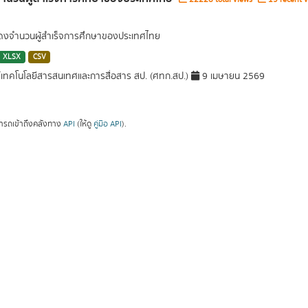
สดงจำนวนผู้สำเร็จการศึกษาของประเทศไทย
XLSX
CSV
์เทคโนโลยีสารสนเทศและการสื่อสาร สป. (ศทก.สป.)
9 เมษายน 2569
ารถเข้าถึงคลังทาง
API
(ให้ดู
คู่มือ API
).