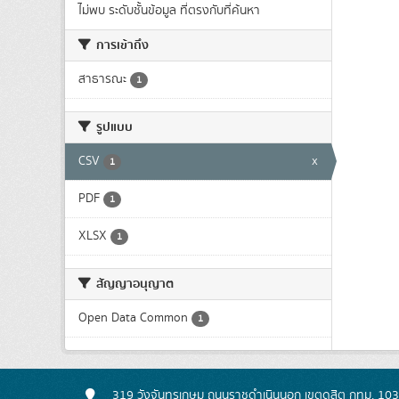
ไม่พบ ระดับชั้นข้อมูล ที่ตรงกับที่ค้นหา
การเข้าถึง
สาธารณะ
1
รูปแบบ
CSV
x
1
PDF
1
XLSX
1
สัญญาอนุญาต
Open Data Common
1
319 วังจันทรเกษม ถนนราชดำเนินนอก เขตดุสิต กทม. 10