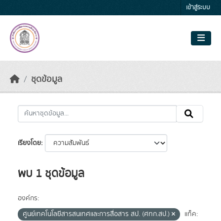
Skip to main content
เข้าสู่ระบบ
ชุดข้อมูล
เรียงโดย
พบ 1 ชุดข้อมูล
องค์กร:
ศูนย์เทคโนโลยีสารสนเทศและการสื่อสาร สป. (ศทก.สป.)
แท็ค: