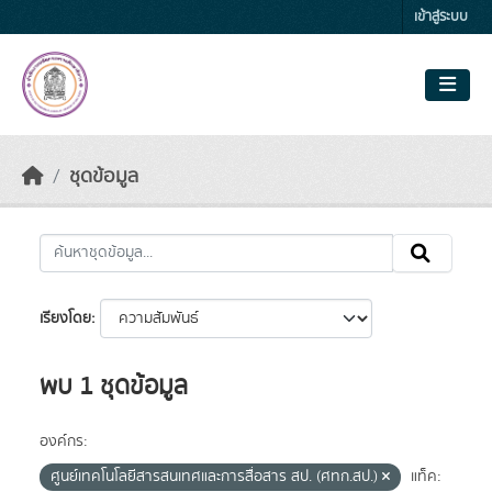
Skip to main content
เข้าสู่ระบบ
ชุดข้อมูล
เรียงโดย
พบ 1 ชุดข้อมูล
องค์กร:
ศูนย์เทคโนโลยีสารสนเทศและการสื่อสาร สป. (ศทก.สป.)
แท็ค: