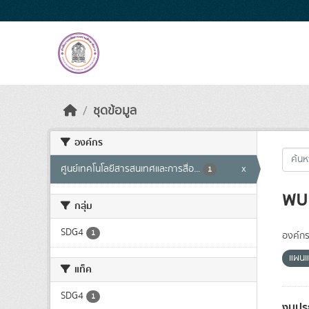
Skip to main content
ชุดข้อมูล
องค์กร
ศูนย์เทคโนโลยีสารสนเทศและการสื่อ...
x
1
พบ 
กลุ่ม
SDG4
1
องค์กร
แผนแ
แท็ค
SDG4
1
งบปร