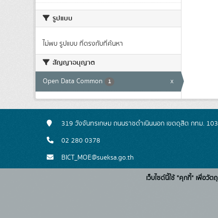
รูปแบบ
ไม่พบ รูปแบบ ที่ตรงกับที่ค้นหา
สัญญาอนุญาต
Open Data Common
x
1
319 วังจันทรเกษม ถนนราชดำเนินนอก เขตดุสิต กทม. 10
02 280 0378
BICT_MOE@sueksa.go.th
เว็บไซต์นี้ใช้ "คุกกี้" เพื