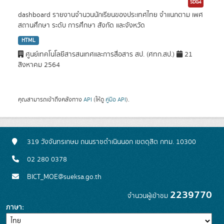
SDG4
dashboard รายงานจำนวนนักเรียนของประเทศไทย จำแนกตาม เพศ
สถานศึกษา ระดับ การศึกษา สังกัด และจังหวัด
HTML
ศูนย์เทคโนโลยีสารสนเทศและการสื่อสาร สป. (ศทก.สป.)
21
สิงหาคม 2564
คุณสามารถเข้าถึงคลังทาง
API
(ให้ดู
คู่มือ API
).
319 วังจันทรเกษม ถนนราชดำเนินนอก เขตดุสิต กทม. 10300
02 280 0378
BICT_MOE@sueksa.go.th
2239770
จำนวนผู้เข้าชม
ภาษา