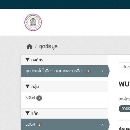
Skip to main content
ชุดข้อมูล
องค์กร
ศูนย์เทคโนโลยีสารสนเทศและการสื่อ...
x
1
พบ 
กลุ่ม
SDG4
1
องค์กร
การอ
แท็ค
SDG4
x
1
ข้อม