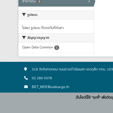
สาธารณะ
x
1
รูปแบบ
ไม่พบ รูปแบบ ที่ตรงกับที่ค้นหา
สัญญาอนุญาต
Open Data Common
1
319 วังจันทรเกษม ถนนราชดำเนินนอก เขตดุสิต กทม. 10
02 280 0378
BICT_MOE@sueksa.go.th
เว็บไซต์นี้ใช้ "คุกกี้" เพื