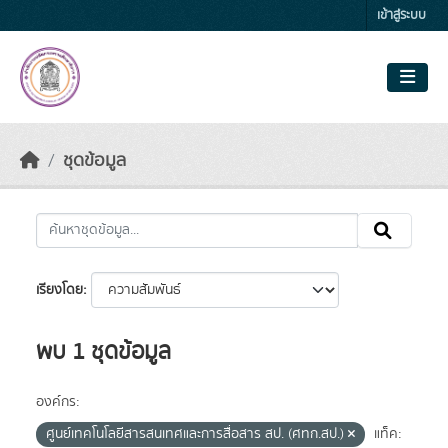
Skip to main content
เข้าสู่ระบบ
ชุดข้อมูล
เรียงโดย
พบ 1 ชุดข้อมูล
องค์กร:
ศูนย์เทคโนโลยีสารสนเทศและการสื่อสาร สป. (ศทก.สป.)
แท็ค: