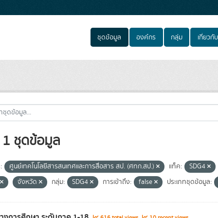
ชุดข้อมูล
องค์กร
กลุ่ม
เกี่ยวกับ
1 ชุดข้อมูล
:
ศูนย์เทคโนโลยีสารสนเทศและการสื่อสาร สป. (ศทก.สป.)
แท็ค:
SDG4
จังหวัด
กลุ่ม:
SDG4
การเข้าถึง:
false
ประเภทชุดข้อมูล:
ทางการศึกษา ระดับภาค 1-18
616 total views
10 recent views