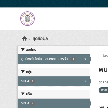
Skip to main content
ชุดข้อมูล
องค์กร
ศูนย์เทคโนโลยีสารสนเทศและการสื่อ...
x
1
พบ 
กลุ่ม
SDG4
x
1
องค์กร
ภาค
แท็ค
SDG4
x
1
ดัชนี