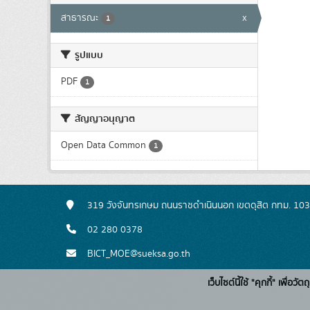
สาธารณะ
x
1
รูปแบบ
PDF
1
สัญญาอนุญาต
Open Data Common
1
319 วังจันทรเกษม ถนนราชดำเนินนอก เขตดุสิต กทม. 10
02 280 0378
BICT_MOE@sueksa.go.th
เว็บไซต์นี้ใช้ "คุกกี้" เพื