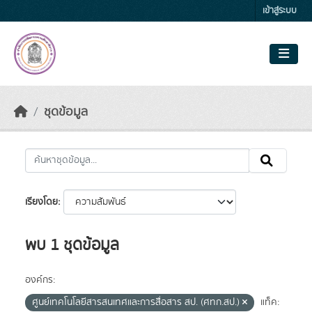
Skip to main content
เข้าสู่ระบบ
ชุดข้อมูล
เรียงโดย
พบ 1 ชุดข้อมูล
องค์กร:
ศูนย์เทคโนโลยีสารสนเทศและการสื่อสาร สป. (ศทก.สป.)
แท็ค: