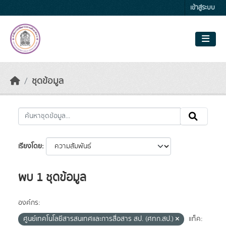
Skip to main content
เข้าสู่ระบบ
ชุดข้อมูล
เรียงโดย
พบ 1 ชุดข้อมูล
องค์กร:
ศูนย์เทคโนโลยีสารสนเทศและการสื่อสาร สป. (ศทก.สป.)
แท็ค: