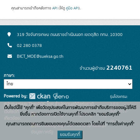
คุณสามารถเข้าถึงคลังทาง
API
(ให้ดู
คู่มือ API
).
319 วังจันทรเกษม ถนนราชดำเนินนอก เขตดุสิต กทม. 10300
02 280 0378
BICT_MOE@sueksa.go.th
2240761
จำนวนผู้เข้าชม
ภาษา
Powered by:
รุ่นโปรแกรม:
3.0.0
สนับสนุนระบบ Thai-GDC โดย สำนักงานสถิติแห่งชาติ
x
เว็บไซต์นี้ใช้ "คุกกี้" เพื่อวัตถุประสงค์ในการพัฒนาการเข้าถึงบริการของผู้ใช้ให้ดี
วันที่: 2025-
เว็บไซต์ที่
ยิ่งขึ้น หากต้องการเปิดใช้งานคุกกี้ โปรดคลิก "ยอมรับคุกกี้"
ระบบบัญชีข้อมูลภาครัฐ
เกี่ยวข้อง:
06-26
คุณสามารถถอนการยินยอมของคุณได้ตลอดเวลา โดยไปที่ "การตั้งค่าคุกกี้"
บริการนามานุกรมบัญชี
ข้อมูลภาครัฐ
ยอมรับคุกกี้