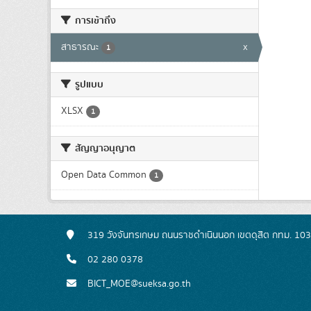
การเข้าถึง
สาธารณะ
x
1
รูปแบบ
XLSX
1
สัญญาอนุญาต
Open Data Common
1
319 วังจันทรเกษม ถนนราชดำเนินนอก เขตดุสิต กทม. 10
02 280 0378
BICT_MOE@sueksa.go.th