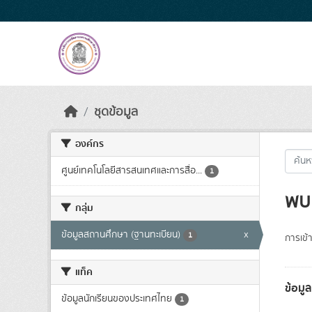
Skip to main content
ชุดข้อมูล
องค์กร
ศูนย์เทคโนโลยีสารสนเทศและการสื่อ...
1
พบ 
กลุ่ม
ข้อมูลสถานศึกษา (ฐานทะเบียน)
x
1
การเข้า
แท็ค
ข้อมู
ข้อมูลนักเรียนของประเทศไทย
1