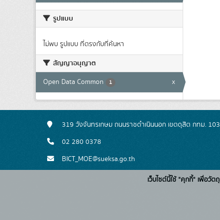
รูปแบบ
ไม่พบ รูปแบบ ที่ตรงกับที่ค้นหา
สัญญาอนุญาต
Open Data Common
x
1
319 วังจันทรเกษม ถนนราชดำเนินนอก เขตดุสิต กทม. 10
02 280 0378
BICT_MOE@sueksa.go.th
เว็บไซต์นี้ใช้ "คุกกี้" เพื