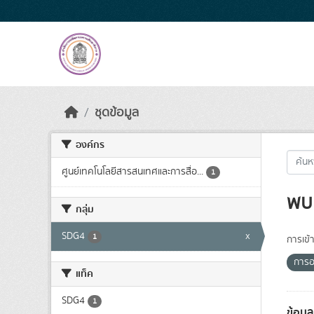
Skip to main content
ชุดข้อมูล
องค์กร
ศูนย์เทคโนโลยีสารสนเทศและการสื่อ...
1
พบ 
กลุ่ม
SDG4
x
1
การเข้า
การอ
แท็ค
SDG4
1
ข้อม