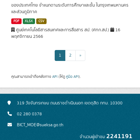
ของประเทศไทย จำแนกตามระดับการศึกษาและชั้น ในกรุงเทพมหานคร
และส่วนภูมิภาค
PDF
XLSX
CSV
ศูนย์เทคโนโลยีสารสนเทศและการสื่อสาร สป. (ศทก.สป.)
16
พฤศจิกายน 2566
1
2
»
คุณสามารถเข้าถึงคลังทาง
API
(ให้ดู
คู่มือ API
).
319 วังจันทรเกษม ถนนราชดำเนินนอก เขตดุสิต กทม. 10300
02 280 0378
BICT_MOE@sueksa.go.th
2241191
จำนวนผู้เข้าชม