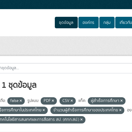
ชุดข้อมูล
องค์กร
กลุ่ม
เกี่ยวกับ
1 ชุดข้อมูล
ถึง:
false
รูปแบบ:
PDF
CSV
แท็ค:
ผู้สำเร็จการศึกษา
ำเร็จการศึกษาในประเทศไทย
จำนวนผู้สำเร็จการศึกษาของประเทศไทย
อง
์เทคโนโลยีสารสนเทศและการสื่อสาร สป. (ศทก.สป.)