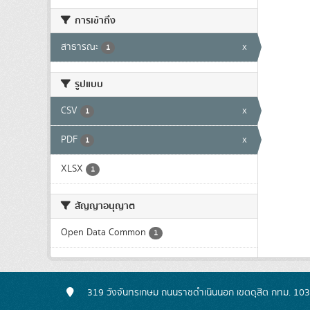
การเข้าถึง
สาธารณะ
x
1
รูปแบบ
CSV
x
1
PDF
x
1
XLSX
1
สัญญาอนุญาต
Open Data Common
1
319 วังจันทรเกษม ถนนราชดำเนินนอก เขตดุสิต กทม. 10