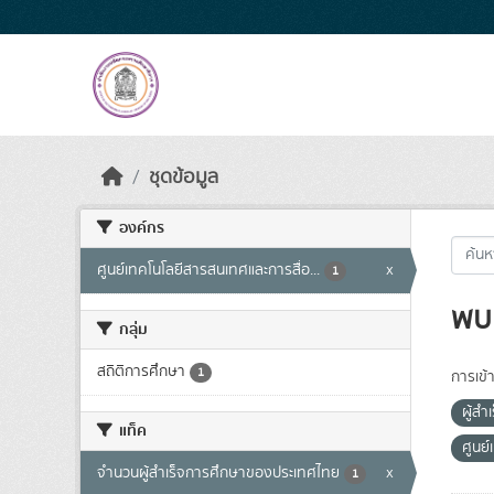
Skip to main content
ชุดข้อมูล
องค์กร
ศูนย์เทคโนโลยีสารสนเทศและการสื่อ...
x
1
พบ 
กลุ่ม
สถิติการศึกษา
1
การเข้า
ผู้ส
แท็ค
ศูนย
จำนวนผู้สำเร็จการศึกษาของประเทศไทย
x
1