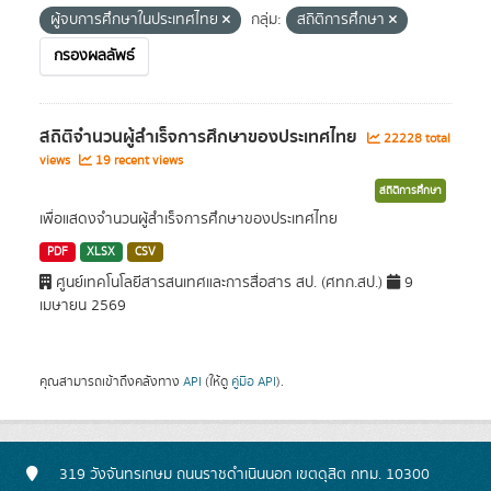
ผู้จบการศึกษาในประเทศไทย
กลุ่ม:
สถิติการศึกษา
กรองผลลัพธ์
สถิติจำนวนผู้สำเร็จการศึกษาของประเทศไทย
22228 total
views
19 recent views
สถิติการศึกษา
เพื่อแสดงจำนวนผู้สำเร็จการศึกษาของประเทศไทย
PDF
XLSX
CSV
ศูนย์เทคโนโลยีสารสนเทศและการสื่อสาร สป. (ศทก.สป.)
9
เมษายน 2569
คุณสามารถเข้าถึงคลังทาง
API
(ให้ดู
คู่มือ API
).
319 วังจันทรเกษม ถนนราชดำเนินนอก เขตดุสิต กทม. 10300