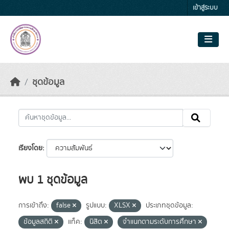
Skip to main content
เข้าสู่ระบบ
ชุดข้อมูล
เรียงโดย
พบ 1 ชุดข้อมูล
การเข้าถึง:
false
รูปแบบ:
XLSX
ประเภทชุดข้อมูล:
ข้อมูลสถิติ
แท็ค:
นิสิต
จำแนกตามระดับการศึกษา