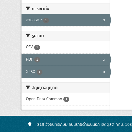
การเข้าถึง
สาธารณะ
x
1
รูปแบบ
CSV
1
PDF
x
1
XLSX
x
1
สัญญาอนุญาต
Open Data Common
1
319 วังจันทรเกษม ถนนราชดำเนินนอก เขตดุสิต กทม. 10