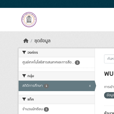
Skip to main content
ชุดข้อมูล
องค์กร
ศูนย์เทคโนโลยีสารสนเทศและการสื่อ...
1
พบ 
กลุ่ม
สถิติการศึกษา
x
1
การเข้า
ข้อม
แท็ค
จำนวนนักเรียน
1
จำนวน