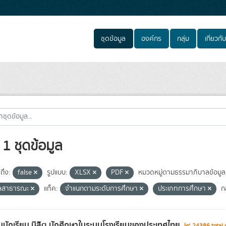
ชุดข้อมูล
องค์กร
กลุ่ม
เกี่ยวกับ
1 ชุดข้อมูล
ถึง:
false
รูปแบบ:
XLSX
PDF
หมวดหมู่ตามธรรมาภิบาลข้อมูล
ูลสาธารณะ
แท็ค:
จำแนกตามระดับการศึกษา
ประเภทการศึกษา
กล
นักเรียน นิสิต นักศึกษาในระบบโรงเรียนของประเทศไทย
24386 total 