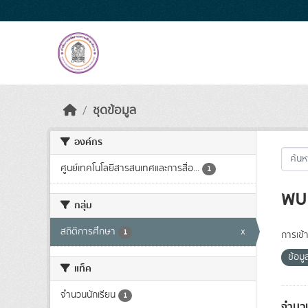
Skip to main content
ชุดข้อมูล
องค์กร
ศูนย์เทคโนโลยีสารสนเทศและการสื่อ...
1
พบ 
กลุ่ม
สถิติการศึกษา
x
1
การเข้า
ข้อม
แท็ค
จำนวนนักเรียน
1
จำนวน