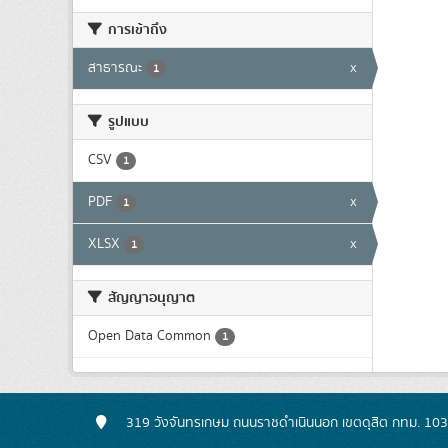
การเข้าถึง
สาธารณะ
x
1
รูปแบบ
CSV
1
PDF
x
1
XLSX
x
1
สัญญาอนุญาต
Open Data Common
1
319 วังจันทรเกษม ถนนราชดำเนินนอก เขตดุสิต กทม. 10