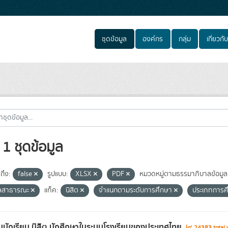
ชุดข้อมูล
องค์กร
กลุ่ม
เกี่ยวกับ
1 ชุดข้อมูล
ถึง:
false
รูปแบบ:
XLSX
PDF
หมวดหมู่ตามธรรมาภิบาลข้อมูล
ูลสาธารณะ
แท็ค:
นิสิต
จำแนกตามระดับการศึกษา
ประเภทการ
นักเรียน นิสิต นักศึกษาในระบบโรงเรียนของประเทศไทย
24383 total 