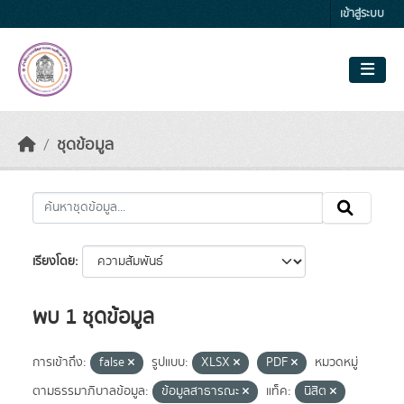
Skip to main content
เข้าสู่ระบบ
ชุดข้อมูล
เรียงโดย
พบ 1 ชุดข้อมูล
การเข้าถึง:
false
รูปแบบ:
XLSX
PDF
หมวดหมู่
ตามธรรมาภิบาลข้อมูล:
ข้อมูลสาธารณะ
แท็ค:
นิสิต