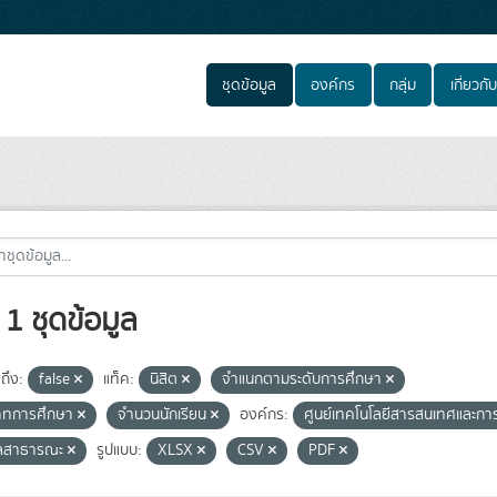
ชุดข้อมูล
องค์กร
กลุ่ม
เกี่ยวกับ
1 ชุดข้อมูล
ถึง:
false
แท็ค:
นิสิต
จำแนกตามระดับการศึกษา
ภทการศึกษา
จำนวนนักเรียน
องค์กร:
ศูนย์เทคโนโลยีสารสนเทศและการ
ูลสาธารณะ
รูปแบบ:
XLSX
CSV
PDF