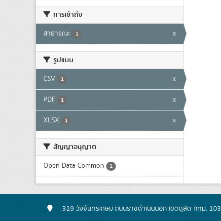
การเข้าถึง
สาธารณะ
x
1
รูปแบบ
CSV
x
1
PDF
x
1
XLSX
x
1
สัญญาอนุญาต
Open Data Common
1
319 วังจันทรเกษม ถนนราชดำเนินนอก เขตดุสิต กทม. 10