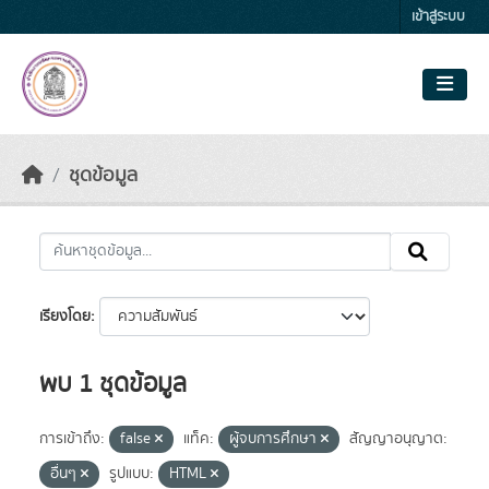
Skip to main content
เข้าสู่ระบบ
ชุดข้อมูล
เรียงโดย
พบ 1 ชุดข้อมูล
การเข้าถึง:
false
แท็ค:
ผู้จบการศึกษา
สัญญาอนุญาต:
อื่นๆ
รูปแบบ:
HTML