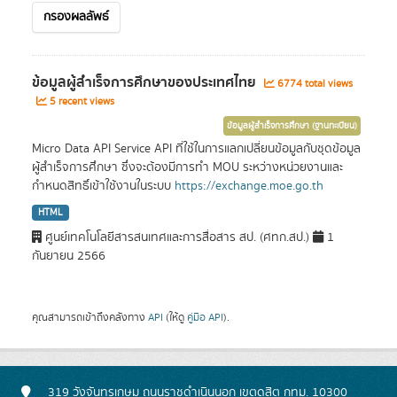
กรองผลลัพธ์
ข้อมูลผู้สำเร็จการศึกษาของประเทศไทย
6774 total views
5 recent views
ข้อมูลผู้สำเร็จการศึกษา (ฐานทะเบียน)
Micro Data API Service API ที่ใช้ในการแลกเปลี่ยนข้อมูลกับชุดข้อมูล
ผู้สำเร็จการศึกษา ซึ่งจะต้องมีการทำ MOU ระหว่างหน่วยงานและ
กำหนดสิทธิ์เข้าใช้งานในระบบ
https://exchange.moe.go.th
HTML
ศูนย์เทคโนโลยีสารสนเทศและการสื่อสาร สป. (ศทก.สป.)
1
กันยายน 2566
คุณสามารถเข้าถึงคลังทาง
API
(ให้ดู
คู่มือ API
).
319 วังจันทรเกษม ถนนราชดำเนินนอก เขตดุสิต กทม. 10300