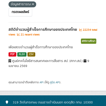
ข้อมูลสาธารณะ
กรองผลลัพธ์
สถิติจำนวนผู้สำเร็จการศึกษาของประเทศไทย
22234 total
views
21 recent views
สถิติการศึกษา
เพื่อแสดงจำนวนผู้สำเร็จการศึกษาของประเทศไทย
PDF
XLSX
CSV
ศูนย์เทคโนโลยีสารสนเทศและการสื่อสาร สป. (ศทก.สป.)
9
เมษายน 2569
คุณสามารถเข้าถึงคลังทาง
API
(ให้ดู
คู่มือ API
).
319 วังจันทรเกษม ถนนราชดำเนินนอก เขตดุสิต กทม. 10300