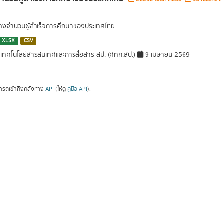
สดงจำนวนผู้สำเร็จการศึกษาของประเทศไทย
XLSX
CSV
์เทคโนโลยีสารสนเทศและการสื่อสาร สป. (ศทก.สป.)
9 เมษายน 2569
ารถเข้าถึงคลังทาง
API
(ให้ดู
คู่มือ API
).