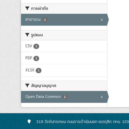
การเข้าถึง
สาธารณะ
x
1
รูปแบบ
CSV
1
PDF
1
XLSX
1
สัญญาอนุญาต
Open Data Common
x
1
319 วังจันทรเกษม ถนนราชดำเนินนอก เขตดุสิต กทม. 10