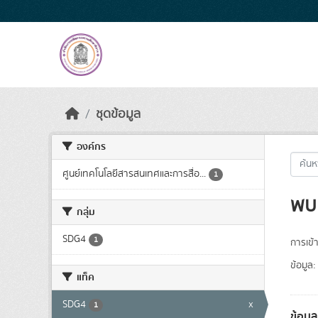
Skip to main content
ชุดข้อมูล
องค์กร
ศูนย์เทคโนโลยีสารสนเทศและการสื่อ...
1
พบ 
กลุ่ม
SDG4
1
การเข้า
ข้อมูล:
แท็ค
SDG4
x
1
ข้อม