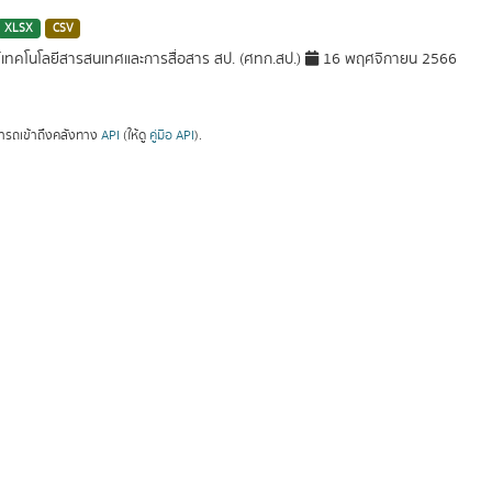
XLSX
CSV
์เทคโนโลยีสารสนเทศและการสื่อสาร สป. (ศทก.สป.)
16 พฤศจิกายน 2566
ารถเข้าถึงคลังทาง
API
(ให้ดู
คู่มือ API
).