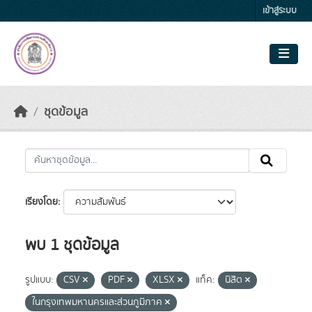
Skip to main content
เข้าสู่ระบบ
ชุดข้อมูล
เรียงโดย
พบ 1 ชุดข้อมูล
รูปแบบ:
CSV
PDF
XLSX
แท็ค:
นิสิต
ในกรุงเทพมหานครและส่วนภูมิภาค