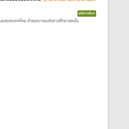
สถิติการศึกษา
กชนของประเทศไทย จำแนกตามระดับการศึกษาและชั้น