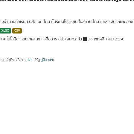
สดงจำนวนนักเรียน นิสิต นักศึกษาในระบบโรงเรียน ในสถานศึกษาของรัฐบาลและเอ
XLSX
CSV
์เทคโนโลยีสารสนเทศและการสื่อสาร สป. (ศทก.สป.)
16 พฤศจิกายน 2566
ารถเข้าถึงคลังทาง
API
(ให้ดู
คู่มือ API
).