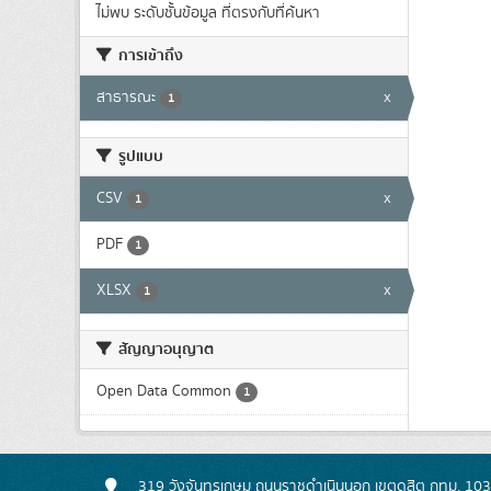
ไม่พบ ระดับชั้นข้อมูล ที่ตรงกับที่ค้นหา
การเข้าถึง
สาธารณะ
x
1
รูปแบบ
CSV
x
1
PDF
1
XLSX
x
1
สัญญาอนุญาต
Open Data Common
1
319 วังจันทรเกษม ถนนราชดำเนินนอก เขตดุสิต กทม. 10