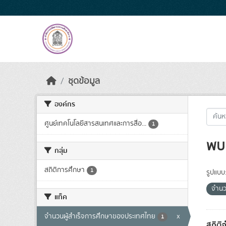
Skip to main content
ชุดข้อมูล
องค์กร
ศูนย์เทคโนโลยีสารสนเทศและการสื่อ...
1
พบ 
กลุ่ม
สถิติการศึกษา
1
รูปแบบ
จำนว
แท็ค
จำนวนผู้สำเร็จการศึกษาของประเทศไทย
x
1
สถิติ