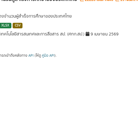
สดงจำนวนผู้สำเร็จการศึกษาของประเทศไทย
XLSX
CSV
์เทคโนโลยีสารสนเทศและการสื่อสาร สป. (ศทก.สป.)
9 เมษายน 2569
ารถเข้าถึงคลังทาง
API
(ให้ดู
คู่มือ API
).