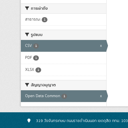
การเข้าถึง
สาธารณะ
1
รูปแบบ
CSV
x
1
PDF
1
XLSX
1
สัญญาอนุญาต
Open Data Common
x
1
319 วังจันทรเกษม ถนนราชดำเนินนอก เขตดุสิต กทม. 10