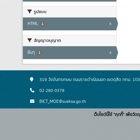
รูปแบบ
HTML
x
1
สัญญาอนุญาต
อื่นๆ
x
1
319 วังจันทรเกษม ถนนราชดำเนินนอก เขตดุสิต กทม. 10
02 280 0378
BICT_MOE@sueksa.go.th
เว็บไซต์นี้ใช้ "คุกกี้" เพื