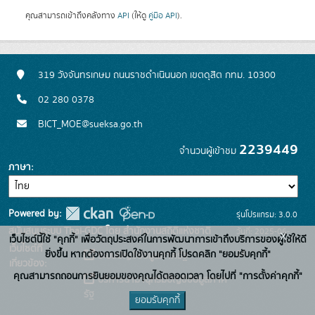
คุณสามารถเข้าถึงคลังทาง
API
(ให้ดู
คู่มือ API
).
319 วังจันทรเกษม ถนนราชดำเนินนอก เขตดุสิต กทม. 10300
02 280 0378
BICT_MOE@sueksa.go.th
2239449
จำนวนผู้เข้าชม
ภาษา
Powered by:
รุ่นโปรแกรม: 3.0.0
สนับสนุนระบบ Thai-GDC โดย สำนักงานสถิติแห่งชาติ
วันที่: 2025-06-
x
เว็บไซต์นี้ใช้ "คุกกี้" เพื่อวัตถุประสงค์ในการพัฒนาการเข้าถึงบริการของผู้ใช้ให้ดี
เว็บไซต์ที่
26
ยิ่งขึ้น หากต้องการเปิดใช้งานคุกกี้ โปรดคลิก "ยอมรับคุกกี้"
ระบบบัญชีข้อมูลภาครัฐ
เกี่ยวข้อง:
คุณสามารถถอนการยินยอมของคุณได้ตลอดเวลา โดยไปที่ "การตั้งค่าคุกกี้"
บริการนามานุกรมบัญชีข้อมูลภาค
รัฐ
ยอมรับคุกกี้