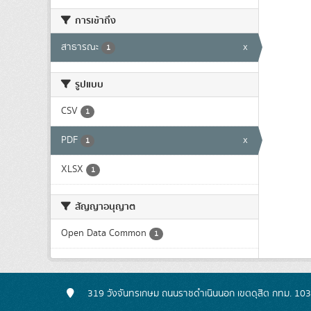
การเข้าถึง
สาธารณะ
x
1
รูปแบบ
CSV
1
PDF
x
1
XLSX
1
สัญญาอนุญาต
Open Data Common
1
319 วังจันทรเกษม ถนนราชดำเนินนอก เขตดุสิต กทม. 10