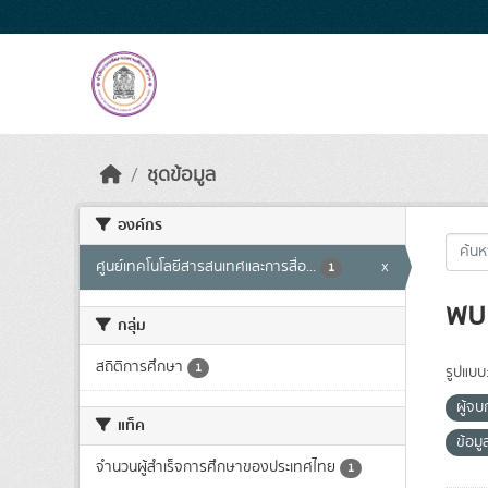
Skip to main content
ชุดข้อมูล
องค์กร
ศูนย์เทคโนโลยีสารสนเทศและการสื่อ...
x
1
พบ 
กลุ่ม
สถิติการศึกษา
1
รูปแบบ
ผู้จ
แท็ค
ข้อม
จำนวนผู้สำเร็จการศึกษาของประเทศไทย
1