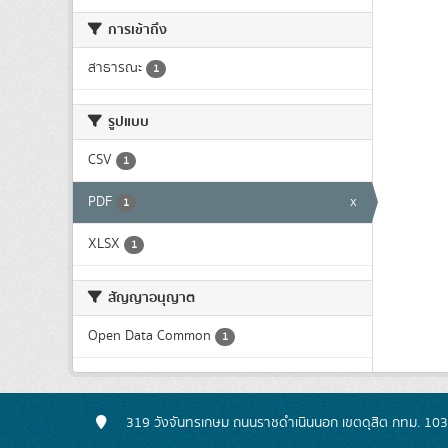
การเข้าถึง
สาธารณะ
1
รูปแบบ
CSV
1
PDF
x
1
XLSX
1
สัญญาอนุญาต
Open Data Common
1
319 วังจันทรเกษม ถนนราชดำเนินนอก เขตดุสิต กทม. 10