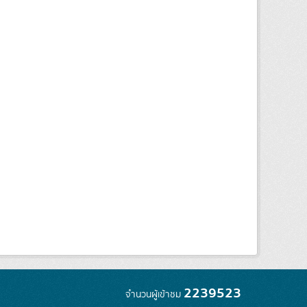
2239523
จำนวนผู้เข้าชม