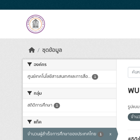
Skip to main content
ชุดข้อมูล
องค์กร
ศูนย์เทคโนโลยีสารสนเทศและการสื่อ...
1
พบ 
กลุ่ม
สถิติการศึกษา
1
รูปแบบ
จำนว
แท็ค
จำนวนผู้สำเร็จการศึกษาของประเทศไทย
x
1
สถิติ