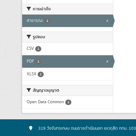
การเข้าถึง
สาธารณะ
x
1
รูปแบบ
CSV
1
PDF
x
1
XLSX
1
สัญญาอนุญาต
Open Data Common
1
319 วังจันทรเกษม ถนนราชดำเนินนอก เขตดุสิต กทม. 10