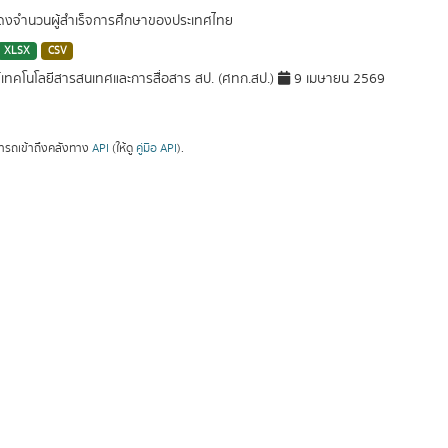
สดงจำนวนผู้สำเร็จการศึกษาของประเทศไทย
XLSX
CSV
์เทคโนโลยีสารสนเทศและการสื่อสาร สป. (ศทก.สป.)
9 เมษายน 2569
ารถเข้าถึงคลังทาง
API
(ให้ดู
คู่มือ API
).