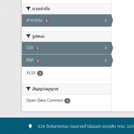
การเข้าถึง
สาธารณะ
x
1
รูปแบบ
CSV
x
1
PDF
x
1
XLSX
1
สัญญาอนุญาต
Open Data Common
1
319 วังจันทรเกษม ถนนราชดำเนินนอก เขตดุสิต กทม. 10