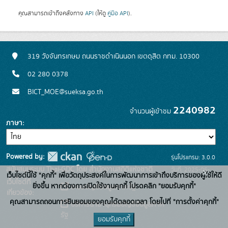
คุณสามารถเข้าถึงคลังทาง
API
(ให้ดู
คู่มือ API
).
319 วังจันทรเกษม ถนนราชดำเนินนอก เขตดุสิต กทม. 10300
02 280 0378
BICT_MOE@sueksa.go.th
2240982
จำนวนผู้เข้าชม
ภาษา
Powered by:
รุ่นโปรแกรม: 3.0.0
สนับสนุนระบบ Thai-GDC โดย สำนักงานสถิติแห่งชาติ
วันที่: 2025-06-
x
เว็บไซต์นี้ใช้ "คุกกี้" เพื่อวัตถุประสงค์ในการพัฒนาการเข้าถึงบริการของผู้ใช้ให้ดี
เว็บไซต์ที่
26
ยิ่งขึ้น หากต้องการเปิดใช้งานคุกกี้ โปรดคลิก "ยอมรับคุกกี้"
ระบบบัญชีข้อมูลภาครัฐ
เกี่ยวข้อง:
คุณสามารถถอนการยินยอมของคุณได้ตลอดเวลา โดยไปที่ "การตั้งค่าคุกกี้"
บริการนามานุกรมบัญชีข้อมูลภาค
รัฐ
ยอมรับคุกกี้