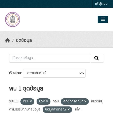
Skip to main content
เข้าสู่ระบบ
ชุดข้อมูล
เรียงโดย
พบ 1 ชุดข้อมูล
รูปแบบ:
PDF
CSV
กลุ่ม:
สถิติการศึกษา
หมวดหมู่
ตามธรรมาภิบาลข้อมูล:
ข้อมูลสาธารณะ
แท็ค: