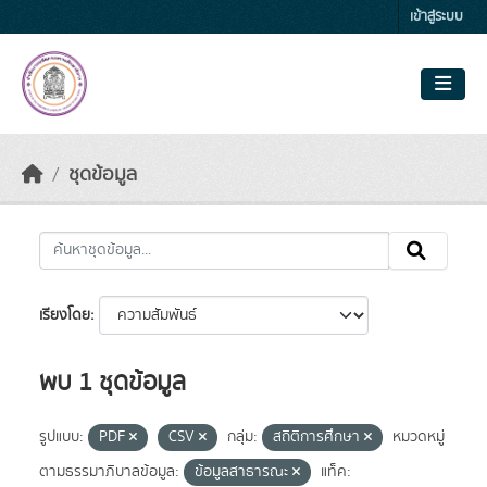
Skip to main content
เข้าสู่ระบบ
ชุดข้อมูล
เรียงโดย
พบ 1 ชุดข้อมูล
รูปแบบ:
PDF
CSV
กลุ่ม:
สถิติการศึกษา
หมวดหมู่
ตามธรรมาภิบาลข้อมูล:
ข้อมูลสาธารณะ
แท็ค: