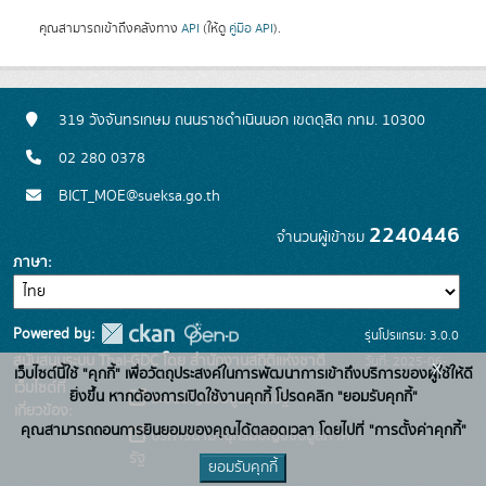
คุณสามารถเข้าถึงคลังทาง
API
(ให้ดู
คู่มือ API
).
319 วังจันทรเกษม ถนนราชดำเนินนอก เขตดุสิต กทม. 10300
02 280 0378
BICT_MOE@sueksa.go.th
2240446
จำนวนผู้เข้าชม
ภาษา
Powered by:
รุ่นโปรแกรม: 3.0.0
สนับสนุนระบบ Thai-GDC โดย สำนักงานสถิติแห่งชาติ
วันที่: 2025-06-
x
เว็บไซต์นี้ใช้ "คุกกี้" เพื่อวัตถุประสงค์ในการพัฒนาการเข้าถึงบริการของผู้ใช้ให้ดี
เว็บไซต์ที่
26
ยิ่งขึ้น หากต้องการเปิดใช้งานคุกกี้ โปรดคลิก "ยอมรับคุกกี้"
ระบบบัญชีข้อมูลภาครัฐ
เกี่ยวข้อง:
คุณสามารถถอนการยินยอมของคุณได้ตลอดเวลา โดยไปที่ "การตั้งค่าคุกกี้"
บริการนามานุกรมบัญชีข้อมูลภาค
รัฐ
ยอมรับคุกกี้