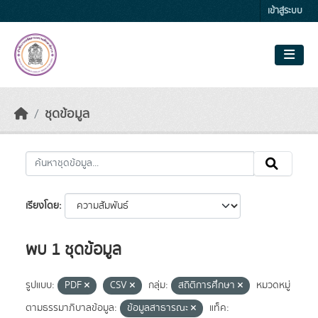
Skip to main content
เข้าสู่ระบบ
ชุดข้อมูล
เรียงโดย
พบ 1 ชุดข้อมูล
รูปแบบ:
PDF
CSV
กลุ่ม:
สถิติการศึกษา
หมวดหมู่
ตามธรรมาภิบาลข้อมูล:
ข้อมูลสาธารณะ
แท็ค: