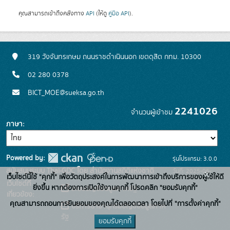
คุณสามารถเข้าถึงคลังทาง
API
(ให้ดู
คู่มือ API
).
319 วังจันทรเกษม ถนนราชดำเนินนอก เขตดุสิต กทม. 10300
02 280 0378
BICT_MOE@sueksa.go.th
2241026
จำนวนผู้เข้าชม
ภาษา
Powered by:
รุ่นโปรแกรม: 3.0.0
สนับสนุนระบบ Thai-GDC โดย สำนักงานสถิติแห่งชาติ
วันที่: 2025-06-
x
เว็บไซต์นี้ใช้ "คุกกี้" เพื่อวัตถุประสงค์ในการพัฒนาการเข้าถึงบริการของผู้ใช้ให้ดี
เว็บไซต์ที่
26
ยิ่งขึ้น หากต้องการเปิดใช้งานคุกกี้ โปรดคลิก "ยอมรับคุกกี้"
ระบบบัญชีข้อมูลภาครัฐ
เกี่ยวข้อง:
คุณสามารถถอนการยินยอมของคุณได้ตลอดเวลา โดยไปที่ "การตั้งค่าคุกกี้"
บริการนามานุกรมบัญชีข้อมูลภาค
รัฐ
ยอมรับคุกกี้