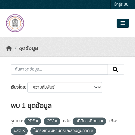
Skip to main content
เข้าสู่ระบบ
ชุดข้อมูล
เรียงโดย
พบ 1 ชุดข้อมูล
รูปแบบ:
PDF
CSV
กลุ่ม:
สถิติการศึกษา
แท็ค:
นิสิต
ในกรุงเทพมหานครและส่วนภูมิภาค