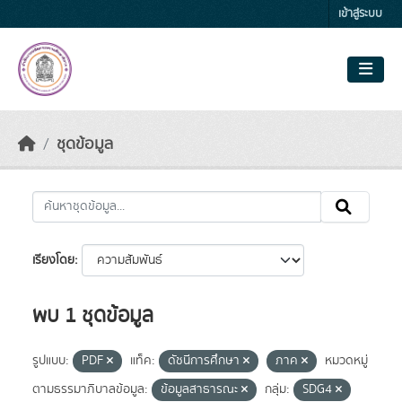
Skip to main content
เข้าสู่ระบบ
ชุดข้อมูล
เรียงโดย
พบ 1 ชุดข้อมูล
รูปแบบ:
PDF
แท็ค:
ดัชนีการศึกษา
ภาค
หมวดหมู่
ตามธรรมาภิบาลข้อมูล:
ข้อมูลสาธารณะ
กลุ่ม:
SDG4