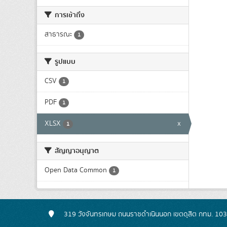
การเข้าถึง
สาธารณะ
1
รูปแบบ
CSV
1
PDF
1
XLSX
x
1
สัญญาอนุญาต
Open Data Common
1
319 วังจันทรเกษม ถนนราชดำเนินนอก เขตดุสิต กทม. 10