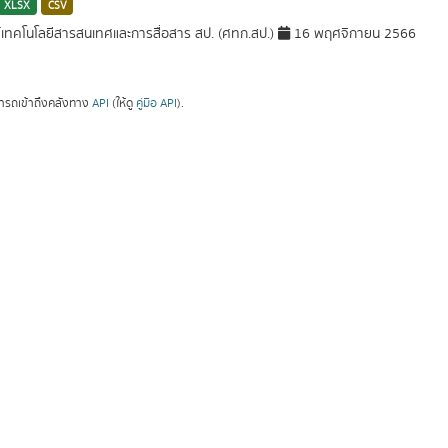
XLSX
CSV
์เทคโนโลยีสารสนเทศและการสื่อสาร สป. (ศทก.สป.)
16 พฤศจิกายน 2566
ารถเข้าถึงคลังทาง
API
(ให้ดู
คู่มือ API
).