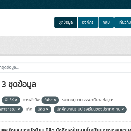
ชุดข้อมูล
องค์กร
กลุ่ม
เกี่ยวกับ
3 ชุดข้อมูล
:
XLSX
การเข้าถึง:
false
หมวดหมู่ตามธรรมาภิบาลข้อมูล:
ูลสาธารณะ
แท็ค:
นิสิต
นักศึกษาในระบบโรงเรียนของประเทศไทย
และร้อยละของนักเรียน นิสิต นักศึกษาในระบบโรงเรียนกรุงเทพมหาน