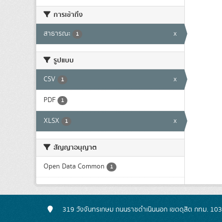
การเข้าถึง
สาธารณะ
x
1
รูปแบบ
CSV
x
1
PDF
1
XLSX
x
1
สัญญาอนุญาต
Open Data Common
1
319 วังจันทรเกษม ถนนราชดำเนินนอก เขตดุสิต กทม. 10