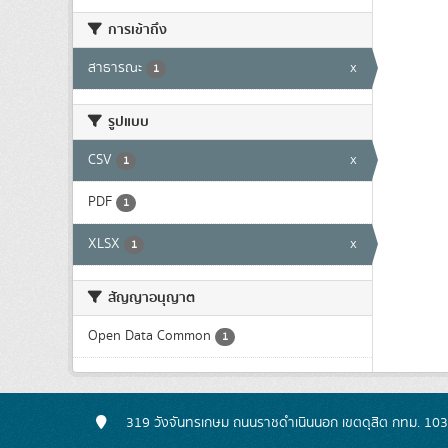
การเข้าถึง
สาธารณะ
x
1
รูปแบบ
CSV
x
1
PDF
1
XLSX
x
1
สัญญาอนุญาต
Open Data Common
1
319 วังจันทรเกษม ถนนราชดำเนินนอก เขตดุสิต กทม. 10